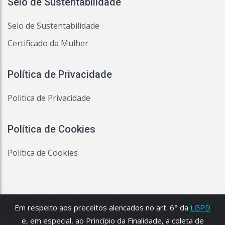
Selo de Sustentabilidade
Selo de Sustentabilidade
Certificado da Mulher
Política de Privacidade
Politica de Privacidade
Política de Cookies
Política de Cookies
© 2026
Aclamit Empreendimentos Imobiliários
:: CRECI
Em respeito aos preceitos alencados no art. 6° da
LGPD
033519-J Todos os direitos reservados.
e, em especial, ao Princípio da Finalidade, a coleta de