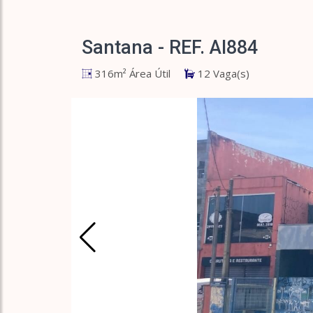
Santana - REF. AI884
316m² Área Útil
12 Vaga(s)