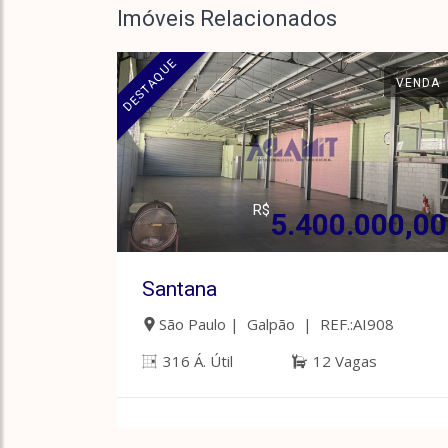
Imóveis Relacionados
DESTAQUE
VENDA
R$
5.400.000,00
Santana
São Paulo | Galpão | REF.:AI908
316 Á. Útil
12 Vagas