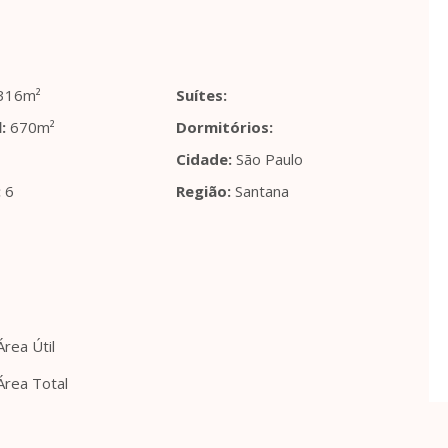
316m²
Suítes:
:
670m²
Dormitórios:
Cidade:
São Paulo
:
6
Região:
Santana
rea Útil
Área Total