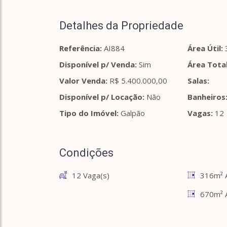
Detalhes da Propriedade
Referência:
AI884
Área Útil:
Disponível p/ Venda:
Sim
Área Total
Valor Venda:
R$ 5.400.000,00
Salas:
Disponível p/ Locação:
Não
Banheiros
Tipo do Imóvel:
Galpão
Vagas:
12
Condições
12 Vaga(s)
316m² Á
670m² 