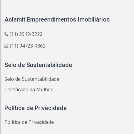
Vila Oratório
Vila Regente Feijó
Vila Santo Estevão
Aclamit Empreendimentos Imobiliários
Vila São Geraldo
(11) 2942-3222
(11) 94723-1362
Selo de Sustentabilidade
Selo de Sustentabilidade
Certificado da Mulher
Política de Privacidade
Politica de Privacidade