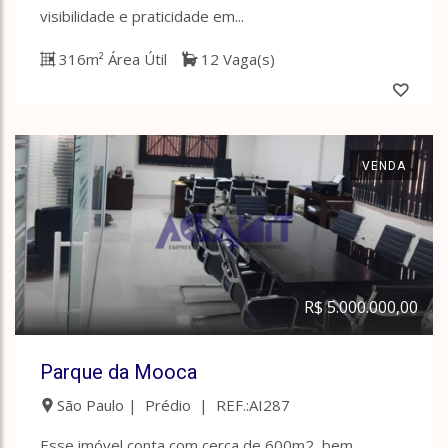
visibilidade e praticidade em...
316m² Área Útil
12 Vaga(s)
VENDA
R$ 5.000.000,00
Parque da Mooca
São Paulo | Prédio | REF.:AI287
Esse imóvel conta com cerca de 600m2, bem